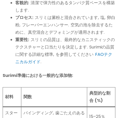
客観的:
清潔で弾力性のあるタンパク質ベースを構築
します.
プロセス:
スリミは澱粉と混合されています, 塩, 卵白
粉, フレーバーエンハンサー. 空気の泡を除去するた
めに、真空混合とデフォミングが適用されます.
重要性:
スリミの品質は、最終的なカニスティックの
テクスチャーと口当たりを決定します. Surimiの品質
に関する詳細な標準, を参照してください
FAOテク
ニカルガイド
.
Surimi準備における一般的な添加物:
典型的な割
材料
関数
合 (%)
スター
バインディング, 歯ごたえのある
15–25％