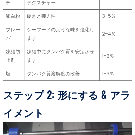
チ
テクスチャー
卵白粉
硬さと弾力性
3–5％
フレー
シーフードのような味を強化し
2–4％
バー
ます
凍結防
凍結中にタンパク質を安定させ
1–2％
止剤
ます
塩
タンパク質溶解度の改善
1–3％
ステップ 2: 形にする & アラ
イメント