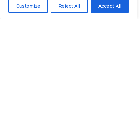
Customize
Reject All
Accept All
調理はタンパク質構造を安定させ、下流の処理のためにス
リミシートを準備する.
客観的:
製品を乾燥させることなく、ゲル化を達成し
ます.
プロセス:
surimiシートが蒸気トンネルまたはドラム
蒸し器を通過する. 一部の地域で, ベーキングは、よ
り硬いテクスチャを得るために使用されます.
重要性:
正しい温度は強いゲル強度を保証し、後でス
トランドの破壊を防ぎます.
ステップ 4: 薄いカット & バ