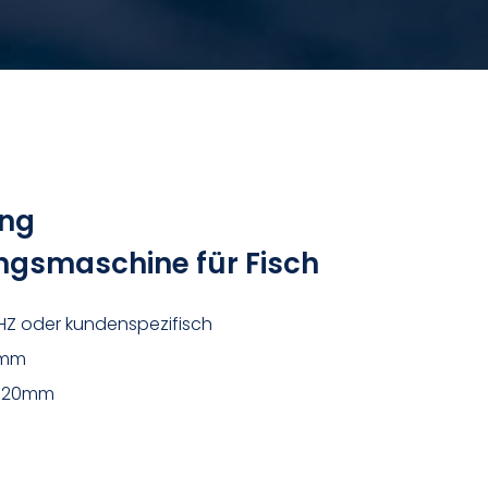
ung
smaschine für Fisch
Z oder kundenspezifisch
5mm
~520mm