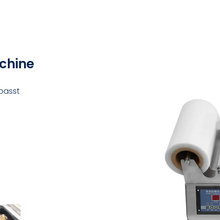
chine
passt