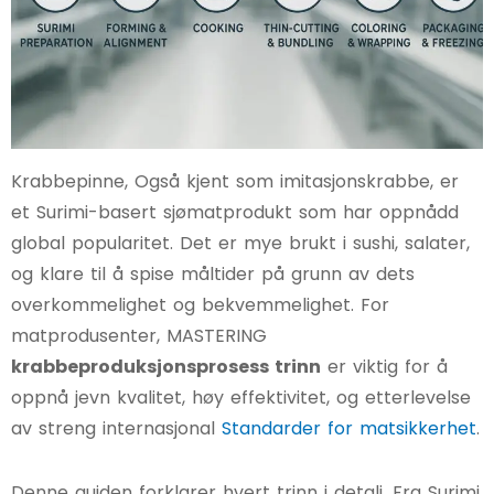
Krabbepinne, Også kjent som imitasjonskrabbe, er
et Surimi-basert sjømatprodukt som har oppnådd
global popularitet. Det er mye brukt i sushi, salater,
og klare til å spise måltider på grunn av dets
overkommelighet og bekvemmelighet. For
matprodusenter, MASTERING
krabbeproduksjonsprosess trinn
er viktig for å
oppnå jevn kvalitet, høy effektivitet, og etterlevelse
av streng internasjonal
Standarder for matsikkerhet
.
Denne guiden forklarer hvert trinn i detalj, Fra Surimi