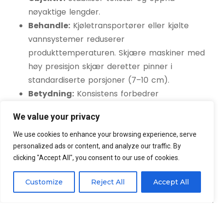
nøyaktige lengder.
Behandle:
Kjøletransportører eller kjølte
vannsystemer reduserer
produkttemperaturen. Skjære maskiner med
høy presisjon skjær deretter pinner i
standardiserte porsjoner (7–10 cm).
Betydning:
Konsistens forbedrer
emballasjeeffektiviteten og reduserer avfall.
We value your privacy
Typiske skjæringsspesifikasjoner:
We use cookies to enhance your browsing experience, serve
personalized ads or content, and analyze our traffic. By
clicking "Accept All", you consent to our use of cookies.
Produktformat
Standardlengde
Søknad
Customize
Reject All
Accept All
Ready-to-
Snack -pinner
5–7 cm
eat-pakker