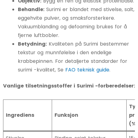
Objektiv:
Bygg en ren og elastisk proteinbase.
Behandle:
Surimi er blandet med stivelse, salt,
eggehvite pulver, og smaksforsterkere.
Vakuumblanding og defoaming brukes for å
fjerne luftbobler.
Betydning:
Kvaliteten på Surimi bestemmer
tekstur og munnfølelse i den endelige
krabbepinnen. For detaljerte standarder for
surimi -kvalitet, Se
FAO teknisk guide
.
Vanlige tilsetningsstoffer i Surimi -forberedelser:
Typ
Ingrediens
Funksjon
pr
(%