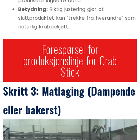
produsere lagdelte bånd.
Betydning:
Riktig justering gjør at
sluttproduktet kan "trekke fra hverandre" som
naturlig krabbekjøtt.
Forespørsel for
produksjonslinje for Crab
Stick
Skritt 3: Matlaging (Dampende
eller bakerst)