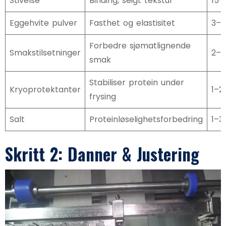
Stivelse
Binding, seigt tekstur
15–
Eggehvite pulver
Fasthet og elastisitet
3–
Forbedre sjømatlignende
Smakstilsetninger
2–
smak
Stabiliser protein under
Kryoprotektanter
1–2
frysing
Salt
Proteinløselighetsforbedring
1–3
Skritt 2: Danner & Justering