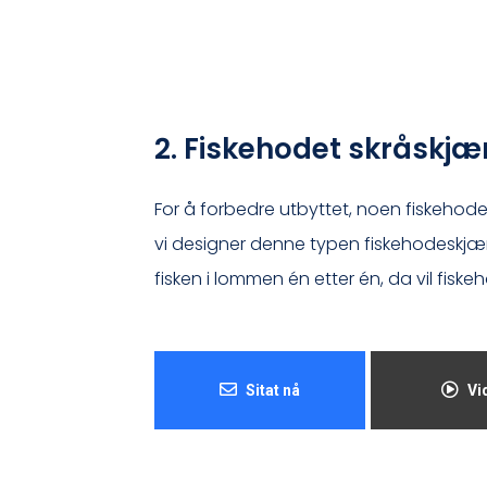
2. Fiskehodet skråskj
For å forbedre utbyttet, noen fiskehoder 
vi designer denne typen fiskehodeskjæ
fisken i lommen én etter én, da vil fiske
Sitat nå
Vi