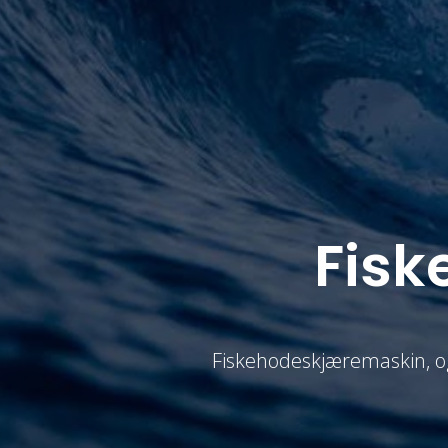
Fis
Fiskehodeskjæremaskin, og