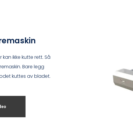
æremaskin
kan ikke kutte rett. Så
remaskin. Bare legg
hodet kuttes av bladet.
deo