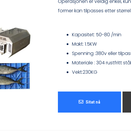
Operasjonen er veldig enkel, kun
former kan tilpasses etter større
Kapasitet: 50-80 /min
Makt: 1.5KW
Spenning :380v eller tilpas
Materiale : 304 rustfritt stå
Vekt:230KG
Sitat nå