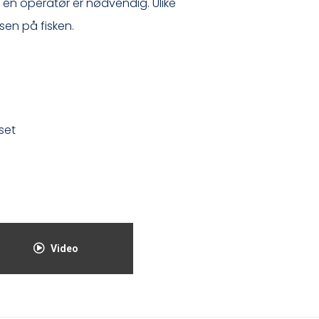
 én operatør er nødvendig. Ulike
lsen på fisken.
set
l
Video