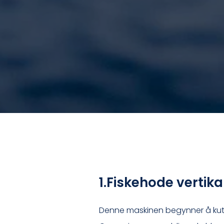
1.Fiskehode vertik
Denne maskinen begynner å kutte