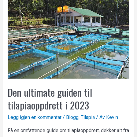
Den ultimate guiden til
tilapiaoppdrett i 2023
Legg igjen en kommentar
/
Blogg
,
Tilapia
/ Av
Kevin
Få en omfattende guide om tilapiaoppdrett, dekker alt fra