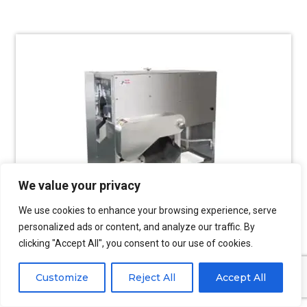
We value your privacy
We use cookies to enhance your browsing experience, serve
personalized ads or content, and analyze our traffic. By
clicking "Accept All", you consent to our use of cookies.
Macchina per filettare il pesce
Customize
Reject All
Accept All
È possibile selezionare più stili di macchine per