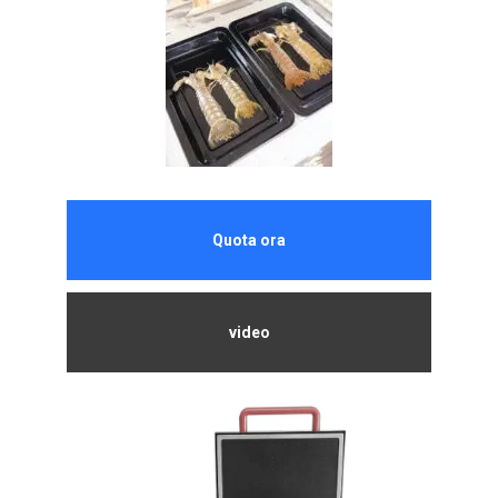
Quota ora
video