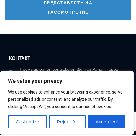
ПРЕДСТАВЛЯТЬ НА
РАССМОТРЕНИЕ
КОНТАКТ
Промышленная зона Далин, Дунган Район, Город
Жичжао, Провинция Шаньдун
We value your privacy
+86-15762382726
кевин@fishcutting.com
We use cookies to enhance your browsing experience, serve
personalized ads or content, and analyze our traffic. By
clicking "Accept All", you consent to our use of cookies.
РЕШЕНИЕ
ПРОДУКТ
Customize
Reject All
Accept All
Раствор для
Филетировочная машина
переработки
для рыбы