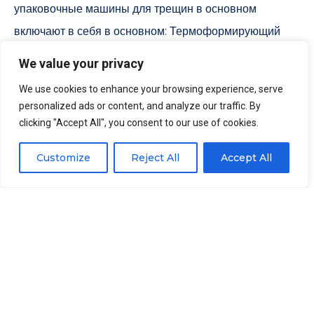
упаковочные машины для трещин в основном
включают в себя в основном: Термоформирующий
вакуумный упаковочный аппарат, Непрерывная
We value your privacy
вакуумная упаковочная машина, и двойная вакуумная
We use cookies to enhance your browsing experience, serve
упаковочная машина. Клиенты могут выбрать
personalized ads or content, and analyze our traffic. By
соответствующую упаковочную машину на основе
clicking "Accept All", you consent to our use of cookies.
объема производства и конкретных требований.
Customize
Reject All
Accept All