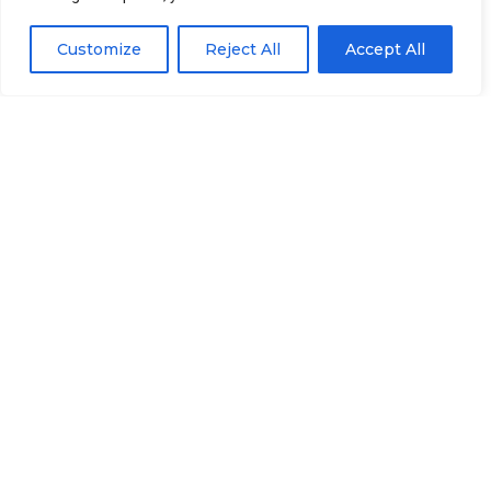
Customize
Reject All
Accept All
ОТПРАВИТЬ СООБЩЕНИЕ
КОНТАКТ
Промышленная зона Далин, Дунган Район, Город