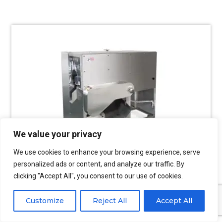
We value your privacy
We use cookies to enhance your browsing experience, serve
personalized ads or content, and analyze our traffic. By
clicking "Accept All", you consent to our use of cookies.
Fileteadora de pescado
Customize
Reject All
Accept All
Se pueden seleccionar múltiples estilos de