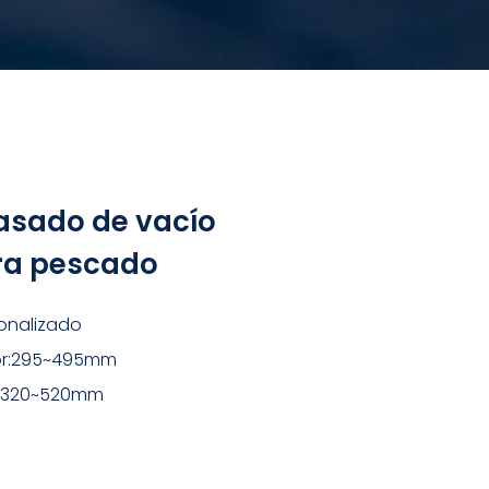
asado de vacío
ra pescado
onalizado
ior:295~495mm
or:320~520mm