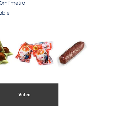
0milímetro
able
Video