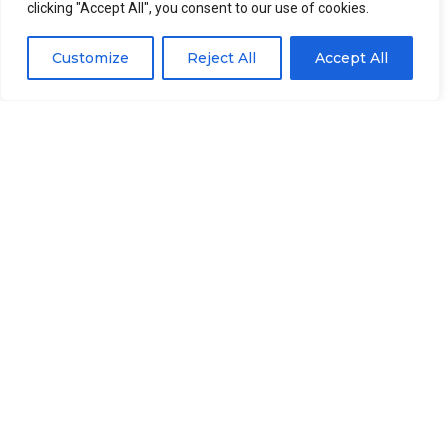
clicking "Accept All", you consent to our use of cookies.
Machinery Co., Limitado, Fácil No. 1 Aldea, Calle Kuishan,
Zona de Desarrollo Económico, Ciudad de Rizhao,
Customize
Reject All
Accept All
Provincia de Shandong , Porcelana, correo
electrónico: kevin@fishcutting.com. Atenderemos sus
inquietudes de acuerdo con la ley aplicable..
CONTACTO
Zona industrial de Daling, Distrito de Donggang,
Ciudad de Rizhao, Provincia de Shandong
+86-15762382726