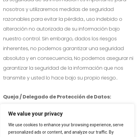
nosotros y utilizaremos medidas de seguridad
razonables para evitar la pérdida., uso indebido o
alteración no autorizada de su información bajo
nuestro control. Sin embargo, dados los riesgos
inherentes, no podemos garantizar una seguridad
absoluta y en consecuencia, No podemos asegurar ni
garantizar la seguridad de la información que nos
transmite y usted lo hace bajo su propio riesgo..
Queja / Delegado de Protección de Datos:
Si tiene alguna consulta o inquietud sobre el
We value your privacy
procesamiento de su información que está disponible
We use cookies to enhance your browsing experience, serve
con nosotros, puede enviar un correo electrónico a
personalized ads or content, and analyze our traffic. By
nuestro Oficial de Quejas en Rizhao Xintian CNC