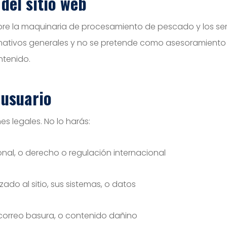
del sitio web
bre la maquinaria de procesamiento de pescado y los serv
ormativos generales y no se pretende como asesoramient
ntenido.
 usuario
es legales. No lo harás:
ional, o derecho o regulación internacional
ado al sitio, sus sistemas, o datos
e, correo basura, o contenido dañino