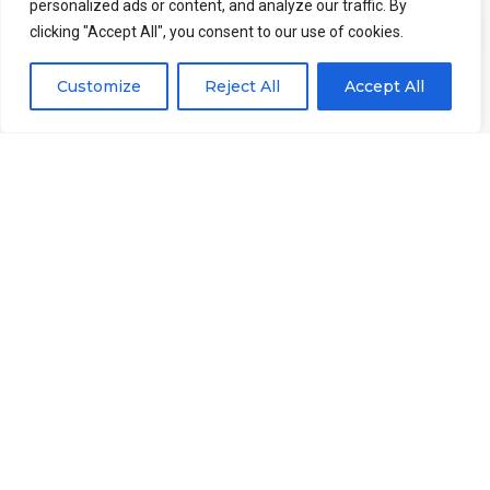
personalized ads or content, and analyze our traffic. By
Q5: ¿Qué soporte ofrecen después de la
clicking "Accept All", you consent to our use of cookies.
compra??
Customize
Reject All
Accept All
Presupuesto ahora
Contáctenos