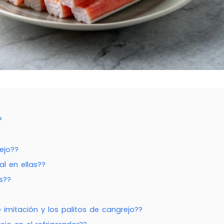
?
ejo??
al en ellas??
s??
e imitación y los palitos de cangrejo??