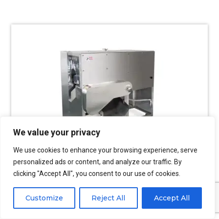
We value your privacy
We use cookies to enhance your browsing experience, serve
personalized ads or content, and analyze our traffic. By
clicking "Accept All", you consent to our use of cookies.
Machine à fileter le poisson
Customize
Reject All
Accept All
Plusieurs styles de machines à fileter le poisson