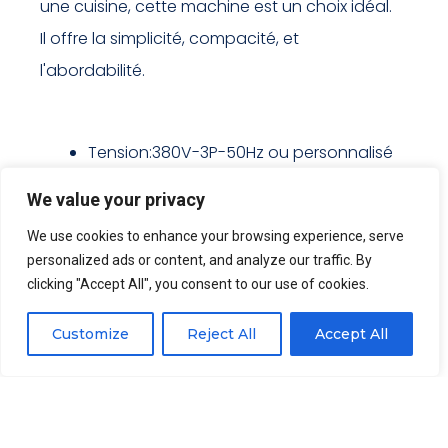
une cuisine, cette machine est un choix idéal.
Il offre la simplicité, compacité, et
l'abordabilité.
Tension:380V-3P-50Hz ou personnalisé
Capacité:500kg/heure
We value your privacy
Écart de lames:3-40millimètre
We use cookies to enhance your browsing experience, serve
Pouvoir :1.5 kW
personalized ads or content, and analyze our traffic. By
Lester: 140kg
clicking "Accept All", you consent to our use of cookies.
Dimensions: 570*480*1000millimètre
Customize
Reject All
Accept All
Matériel: 304 acier inoxydable
Citer maintenant