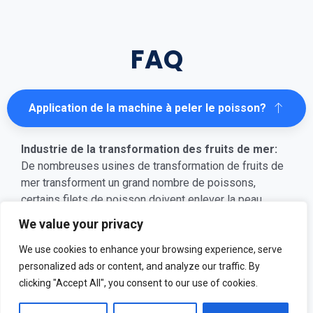
FAQ
Application de la machine à peler le poisson?
Industrie de la transformation des fruits de mer:
De nombreuses usines de transformation de fruits de
mer transforment un grand nombre de poissons,
certains filets de poisson doivent enlever la peau.
We value your privacy
Restaurants et entreprises de restauration:
Certains restaurants spécialisés dans les fruits de mer
We use cookies to enhance your browsing experience, serve
peuvent utiliser des machines à peler le poisson pour
personalized ads or content, and analyze our traffic. By
préparer les ingrédients de leurs plats. Un éplucheur de
clicking "Accept All", you consent to our use of cookies.
poisson peut faire gagner beaucoup de temps au chef
et également garantir que les filets restent