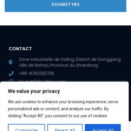
SOUMETTRE
CONTACT
Zone industrielle de Daling, District de Donggang,
Ville de Rizhao, Province du Shandong
+86-15762382726
kevin@fishcutting.com
We value your privacy
We use cookies to enhance your browsing experience, serve
SOLUTION
PRODUIT
personalized ads or content, and analyze our traffic. By
Solution de
Machine à fileter le
clicking "Accept All", you consent to our use of cookies.
transformation
poisson
du saumon
Machine à écailler le
Customize
Reject All
Accept All