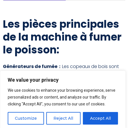
Les pièces principales
de la machine à fumer
le poisson:
Générateurs de fumée：
Les copeaux de bois sont
chauffés ici, puis une grande quantité de fumée est
We value your privacy
produite pour fumer le poisson.
We use cookies to enhance your browsing experience, serve
Boitier de commande électrique:
Tout le système
personalized ads or content, and analyze our traffic. By
de contrôle électrique de toute la machine à fumer le
clicking "Accept All", you consent to our use of cookies.
poisson est ici. Il est facile d'entretenir le circuit et
Customize
Reject All
Accept All
également sûr.