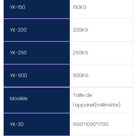
YK-150
150KG
YK-200
200KG
YK-250
250KG
YK-500
500KG
Taille de
Modèle
l'appareil(millimètre)
YK-30
1550*1050*1700