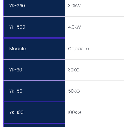
YK-250
3.0kW
YK-500
4.0kW
Modèle
Capacité
YK-30
30KG
YK-50
50KG
YK-100
100KG