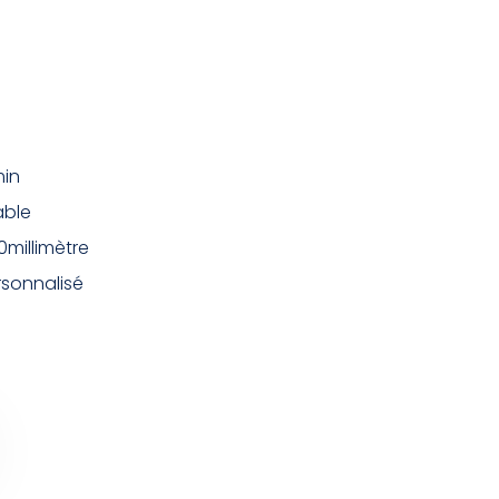
min
able
millimètre
rsonnalisé