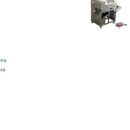
tre
isé