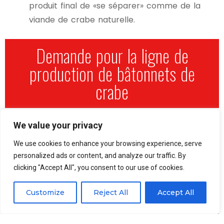
produit final de «se séparer» comme de la
viande de crabe naturelle.
Demande pour la ligne de
production de bâtonnets de
crabe
Étape 3: Cuisson (Fumant ou
We value your privacy
We use cookies to enhance your browsing experience, serve
cuisson)
personalized ads or content, and analyze our traffic. By
clicking "Accept All", you consent to our use of cookies.
Customize
Reject All
Accept All