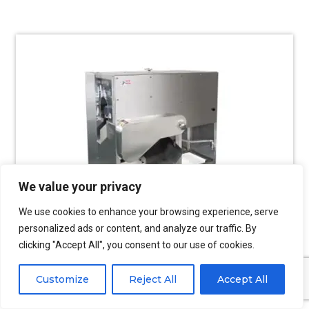
We value your privacy
We use cookies to enhance your browsing experience, serve
personalized ads or content, and analyze our traffic. By
clicking "Accept All", you consent to our use of cookies.
Máquina de Filetagem de Peixe
Customize
Reject All
Accept All
Múltiplos estilos de máquinas de filetagem de