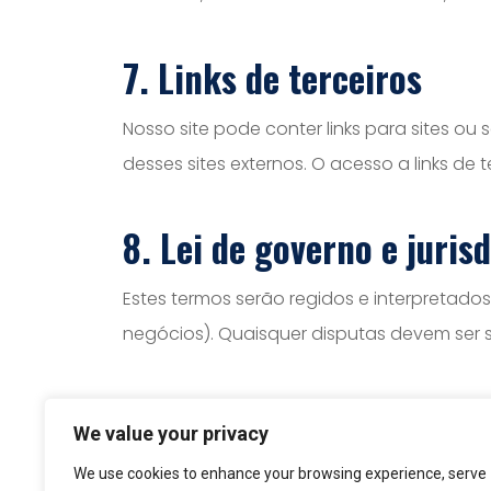
7. Links de terceiros
Nosso site pode conter links para sites ou
desses sites externos. O acesso a links de te
8. Lei de governo e juris
Estes termos serão regidos e interpretados
negócios). Quaisquer disputas devem ser 
9. Privacidade
We value your privacy
Para obter informações sobre como coletam
We use cookies to enhance your browsing experience, serve