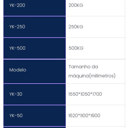
YK-200
200KG
YK-250
250KG
YK-500
500KG
Tamanho da
Modelo
máquina(milímetros)
YK-30
1550*1050*1700
YK-50
1620*1100*1900