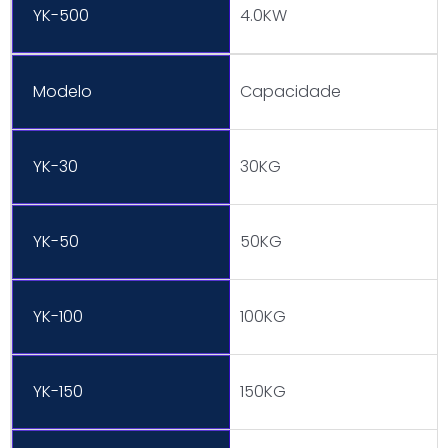
YK-500
4.0KW
Modelo
Capacidade
YK-30
30KG
YK-50
50KG
YK-100
100KG
YK-150
150KG