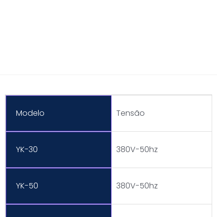
Modelo
Tensão
YK-30
380V-50hz
YK-50
380V-50hz