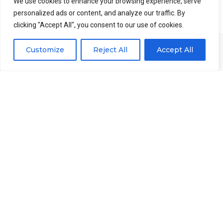
We use cookies to enhance your browsing experience, serve
personalized ads or content, and analyze our traffic. By
clicking "Accept All", you consent to our use of cookies.
Customize
Reject All
Accept All
Vantagens de
trabalhar conosco.
Temos certeza de que você terá a melhor experiência