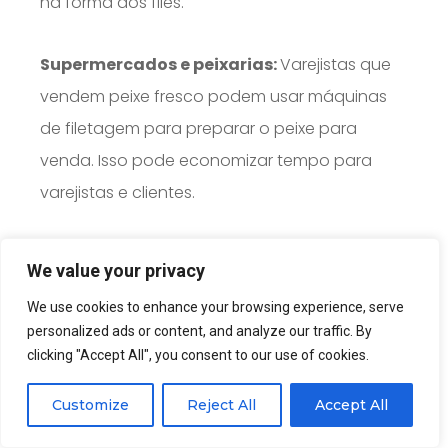
na forma dos filés.
Supermercados e peixarias:
Varejistas que
vendem peixe fresco podem usar máquinas
de filetagem para preparar o peixe para
venda. Isso pode economizar tempo para
varejistas e clientes.
Piscicultura (aquicultura)
: As fazendas de
We value your privacy
peixes geralmente processam peixes antes de
We use cookies to enhance your browsing experience, serve
vendê-los a varejistas ou atacadistas. A
personalized ads or content, and analyze our traffic. By
máquina de filetagem de peixe pode tornar
clicking "Accept All", you consent to our use of cookies.
este processo mais eficiente.
Customize
Reject All
Accept All
indústria de conservas:
Na indústria de