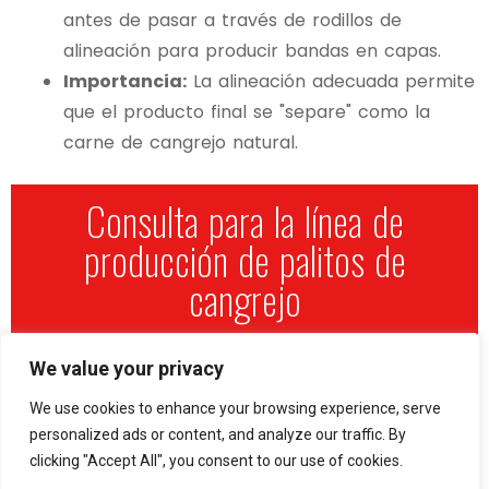
antes de pasar a través de rodillos de
alineación para producir bandas en capas.
Importancia:
La alineación adecuada permite
que el producto final se "separe" como la
carne de cangrejo natural.
Consulta para la línea de
producción de palitos de
cangrejo
Paso 3: Cocinando (Vapor o
We value your privacy
We use cookies to enhance your browsing experience, serve
hornear)
personalized ads or content, and analyze our traffic. By
clicking "Accept All", you consent to our use of cookies.