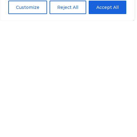
Customize
Reject All
Accept All
La cocción estabiliza la estructura de la proteína y
prepara la hoja Surimi para el procesamiento
posterior.
Objetivo:
Lograr incluso la gelificación sin
secar el producto.
Proceso:
Las hojas de Surimi pasan a través
de un túnel de vapor o vaporizador de